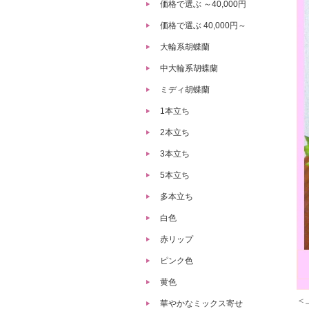
価格で選ぶ ～40,000円
価格で選ぶ 40,000円～
大輪系胡蝶蘭
中大輪系胡蝶蘭
ミディ胡蝶蘭
1本立ち
2本立ち
3本立ち
5本立ち
多本立ち
白色
赤リップ
ピンク色
黄色
＜
華やかなミックス寄せ