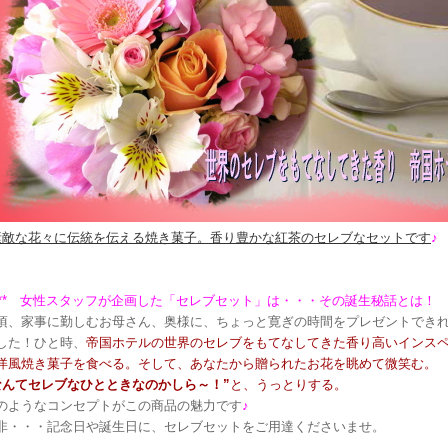
素敵な花々に伝統を伝える焼き菓子。香り豊かな紅茶のセレブなセットです
♪
**** 女性スタッフが企画した「セレブセット」は・・・その誕生秘話とは！ ***
頃、家事に勤しむお母さん、奥様に、ちょっと寛ぎの時間をプレゼントできれ
した！ひと時、
帝国ホテルの世界のセレブをもてなしてきた香り高いインス
洋風焼き菓子を食べる。そして、あなたから贈られたお花を眺めて微笑む。
なんてセレブなひとときなのかしら～！”
と、うっとりする。
のようなコンセプトがこの商品の魅力です
♪
非・・・記念日や誕生日に、セレブセットをご用達くださいませ。