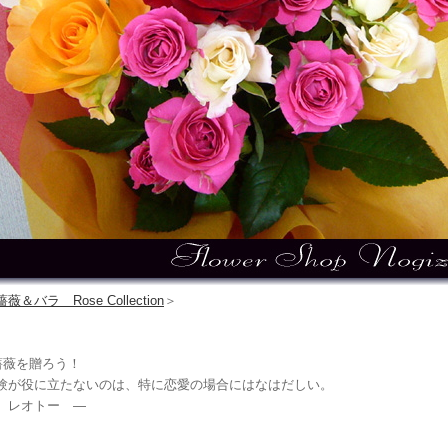
薔薇＆バラ Rose Collection
＞
薔薇を贈ろう！
験が役に立たないのは、特に恋愛の場合にはなはだしい。
 レオトー ―