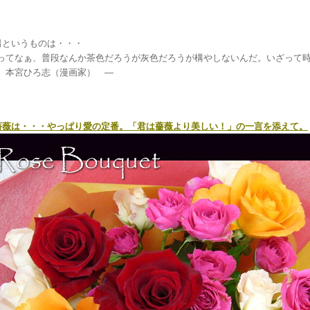
男というものは・・・
ってなぁ、普段なんか茶色だろうが灰色だろうが構やしないんだ。いざって
 本宮ひろ志（漫画家） ―
薔薇は・・・やっぱり愛の定番。「君は薔薇より美しい！」の一言を添えて。