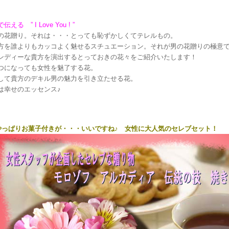
伝える ” I Love You ! ”
の花贈り。それは・・・とっても恥ずかしくてテレルもの。
方を誰よりもカッコよく魅せるスチュエーション。それが男の花贈りの極意
ンディーな貴方を演出するとっておきの花々をご紹介いたします！
つになっても女性を魅了する花。
して貴方のデキル男の魅力を引き立たせる花。
は幸せのエッセンス♪
やっぱりお菓子付きが・・・いいですね♪ 女性に大人気のセレブセット！