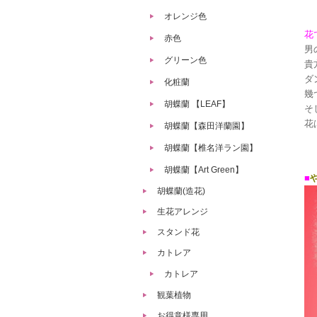
オレンジ色
花で
赤色
男
グリーン色
貴
ダ
化粧蘭
幾
胡蝶蘭 【LEAF】
そ
花
胡蝶蘭【森田洋蘭園】
胡蝶蘭【椎名洋ラン園】
胡蝶蘭【Art Green】
■
胡蝶蘭(造花)
生花アレンジ
スタンド花
カトレア
カトレア
観葉植物
お得意様専用