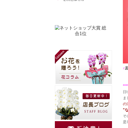
♪
*
日
ま
の
”
そ
是