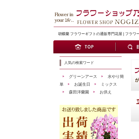
大切な方へワンランク上の贈り物
胡蝶蘭 フラワーギフトの通販専門花屋 | フラワ
人気の検索ワード
グリーンアース
水やり簡
単
お誕生日
ミックス
森田洋蘭園
お供え