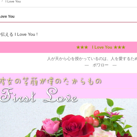
I Love You
 Love You
える I Love You !
★★★ I Love You ★★★
人が天から心を授かっているのは、人を愛するた
― ボワロー ―