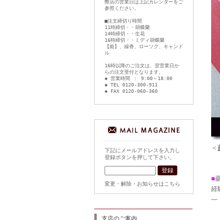
弊店の営業日は上記カレンダーをご
参照ください。
■注文締切り時間
11時締切・・胡蝶蘭
14時締切・・生花
16時締切・・ミディ胡蝶蘭
【姫】、線香、ローソク、キャンド
ル
16時以降のご注文は、翌営業日か
らの注文受付となります。
◆ 営業時間 ： 9:00～18:00
◆ TEL 0120-300-911
◆ FAX 0120-060-360
＜
下記にメールアドレスを入力し
登録ボタンを押して下さい。
■
変更・解除・お知らせはこちら
経
―
支店のご案内