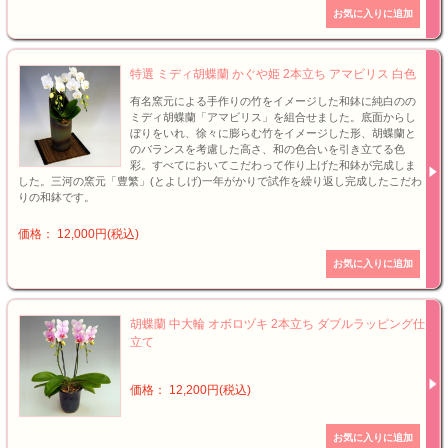
特選 ミディ胡蝶蘭 かぐや姫 2本立ち アマビリス 白色
有名窯元による手作りの竹をイメージした和鉢に純白のの
ミディ胡蝶蘭「アマビリス」を組合せました。底面からし
ぼりをいれ、徐々に膨らむ竹をイメージした形、胡蝶蘭と
のバランスを考慮した高さ、和の色合いを引き立てる色
彩。すべてにおいてこだわって作り上げた和鉢が完成しま
した。三河の窯元「豊繁」(とよしげ)一年がかりで試作を繰り返し完成したこだわ
りの和鉢です。
価格： 12,000円(税込)
胡蝶蘭 中大輪 オボロヅキ 2本立ち ダブルラッピング仕
立て
価格： 12,200円(税込)