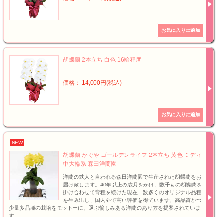
胡蝶蘭 2本立ち 白色 16輪程度
価格： 14,000円(税込)
NEW
胡蝶蘭 かぐや ゴールデンライフ 2本立ち 黄色 ミディ
中大輪系 森田洋蘭園
洋蘭の鉄人と言われる森田洋蘭園で生産された胡蝶蘭をお
届け致します。40年以上の歳月をかけ、数千もの胡蝶蘭を
掛け合わせて育種を続けた現在、数多くのオリジナル品種
を生み出し、国内外で高い評価を得ています。高品質かつ
少量多品種の栽培をモットーに、選ぶ愉しみある洋蘭のあり方を提案されていま
す。