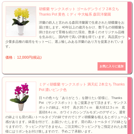
胡蝶蘭 サンクスポット ゴールデンライフ 2本立ち
Thanks Pot 黄色 ミディ 中大輪系 森田洋蘭園
洋蘭の鉄人と言われる森田洋蘭園で生産された胡蝶蘭をお
届け致します。40年以上の歳月をかけ、数千もの胡蝶蘭を
掛け合わせて育種を続けた現在、数多くのオリジナル品種
を生み出し、国内外で高い評価を得ています。高品質かつ
少量多品種の栽培をモットーに、選ぶ愉しみある洋蘭のあり方を提案されていま
す。
価格： 12,000円(税込)
ミディ胡蝶蘭 サンクスポット 満天紅 2本立ち Thanks
Pot 濃いピンク色
日々の色々な「ありがとう」を贈りたい皆様に、Thanks
Pot （サンクスポット）をご提案させて頂きます。サンクス
ポットの鉢は、4.5寸 高さ20.7ｃｍ 最大径12.3ｃｍ 底
面径8.4ｃｍ、ホワイトのシンプルモダンのデザイン。通常
の鉢よりも背の高いトールタイプの鉢ですのでミディ胡蝶蘭を植えるとボリューム
感があります。鉢皿を付けて、お届けいたします。背の高いトールタイプの鉢とな
りますので、ラッピングができません。ご注文時にラッピングをご指定されたお客
様にはリボンをお付け致しますので、予めご了承願います。