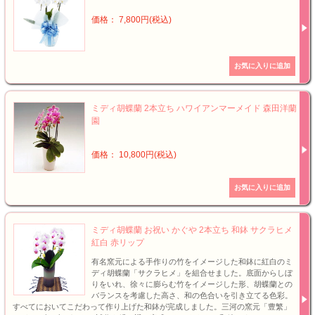
価格： 7,800円(税込)
ミディ胡蝶蘭 2本立ち ハワイアンマーメイド 森田洋蘭
園
価格： 10,800円(税込)
ミディ胡蝶蘭 お祝い かぐや 2本立ち 和鉢 サクラヒメ
紅白 赤リップ
有名窯元による手作りの竹をイメージした和鉢に紅白のミ
ディ胡蝶蘭「サクラヒメ」を組合せました。底面からしぼ
りをいれ、徐々に膨らむ竹をイメージした形、胡蝶蘭との
バランスを考慮した高さ、和の色合いを引き立てる色彩。
すべてにおいてこだわって作り上げた和鉢が完成しました。三河の窯元「豊繁」