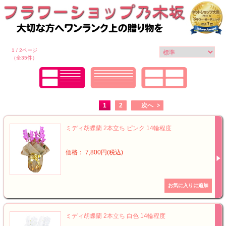
1 / 2ページ
（全35件）
1
2
次へ
ミディ胡蝶蘭 2本立ち ピンク 14輪程度
価格： 7,800円(税込)
ミディ胡蝶蘭 2本立ち 白色 14輪程度