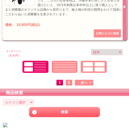
です。こちらの生産者様は、洋蘭本来の美しさと生命力を
届けたいと、1971年創業以来40年以上に渡り職人として、
また胡蝶蘭のオリジナル品種から苗作りまで、輸入物の約倍の期間をかけて国産に
こだわりぬいた胡蝶蘭を生産されています。
価格： 16,800円(税込)
1 / 2ページ
（全35件）
1
2
次へ
商品検索