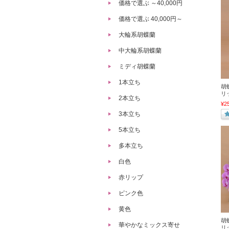
価格で選ぶ ～40,000円
価格で選ぶ 40,000円～
大輪系胡蝶蘭
中大輪系胡蝶蘭
ミディ胡蝶蘭
1本立ち
胡
リ
2本立ち
¥2
3本立ち
5本立ち
多本立ち
白色
赤リップ
ピンク色
黄色
胡
華やかなミックス寄せ
リ