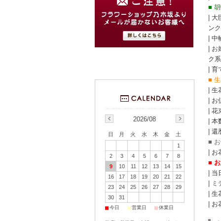
■ 
|
大
ンク
|
中
| 
ク系
|
育
■ 
|
生
|
お
|
花
2026/08
|
本
|
還
日
月
火
水
木
金
土
■ 
1
|
お
2
3
4
5
6
7
8
■
お
9
10
11
12
13
14
15
|
当
16
17
18
19
20
21
22
| 
23
24
25
26
27
28
29
|
生
30
31
|
お
■
■
■
今日
営業日
休業日