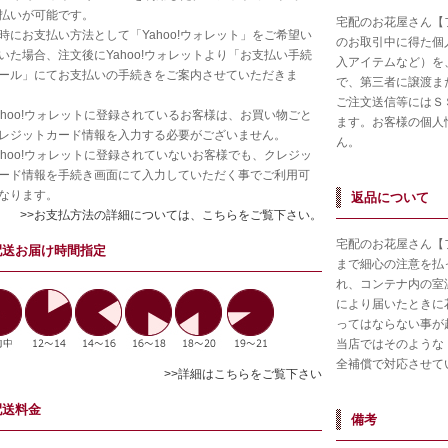
払いが可能です。
宅配のお花屋さん【
時にお支払い方法として「Yahoo!ウォレット」をご希望い
のお取引中に得た個
いた場合、注文後にYahoo!ウォレットより「お支払い手続
入アイテムなど）を
ール」にてお支払いの手続きをご案内させていただきま
で、第三者に譲渡ま
ご注文送信等にはＳ
ahoo!ウォレットに登録されているお客様は、お買い物ごと
ます。お客様の個人
レジットカード情報を入力する必要がございません。
ん。
ahoo!ウォレットに登録されていないお客様でも、クレジッ
ード情報を手続き画面にて入力していただく事でご利用可
なります。
返品について
>>お支払方法の詳細については、こちらをご覧下さい。
宅配のお花屋さん【
配送お届け時間指定
まで細心の注意を払
れ、コンテナ内の室
により届いたときに
ってはならない事が
当店ではそのような
全補償で対応させて
>>詳細はこちらをご覧下さい
配送料金
備考