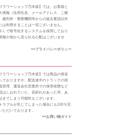
フラワーショップ乃木坂】では、お客様と
人情報（住所氏名、メールアドレス、ご購
、裁判所・警察機関等からの提出要請以外
たは利用することは一切ございません。
ＳＬで暗号化するシステムを採用しており
情報が他から見られる心配はございませ
>>プライバシーポリシー
フラワーショップ乃木坂】では商品の発送
っておりますが、配送途中のトラックの揺
温管理、運送会社営業所での保管状態など
花はしおれていた、花折れがあった等、あ
起きてしまう可能性もございます。
トラブルが生じてしまった場合にも100％完
いただいております。
>>お買い物ガイド