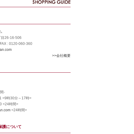
ム
6-16-506
/FAX : 0120-060-360
ran.com
>>会社概要
0
間-
911 <9時30分～17時>
60 <24時間>
an.com
<24時間>
保護について