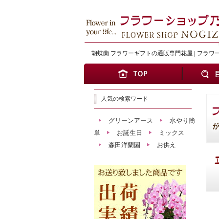
大切な方へワンランク上の贈り物
胡蝶蘭 フラワーギフトの通販専門花屋 | フラワ
人気の検索ワード
グリーンアース
水やり簡
単
お誕生日
ミックス
森田洋蘭園
お供え