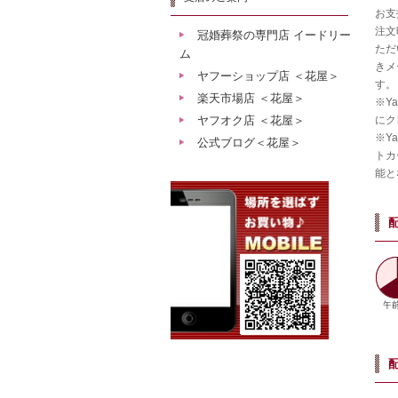
お支
注文
冠婚葬祭の専門店 イードリー
ただ
ム
きメ
ヤフーショップ店 ＜花屋＞
す。
楽天市場店 ＜花屋＞
※Y
ヤフオク店 ＜花屋＞
にク
※Y
公式ブログ＜花屋＞
トカ
能と