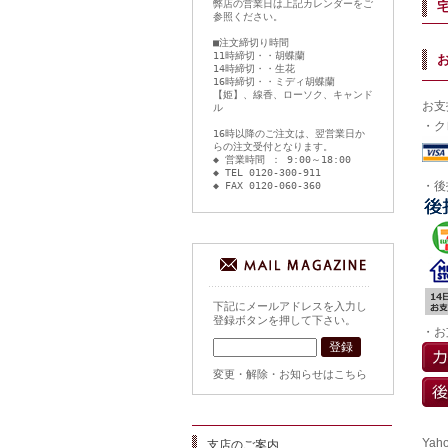
弊店の営業日は上記カレンダーをご
参照ください。
■注文締切り時間
11時締切・・胡蝶蘭
14時締切・・生花
16時締切・・ミディ胡蝶蘭
【姫】、線香、ローソク、キャンド
お支
ル
・ク
16時以降のご注文は、翌営業日か
らの注文受付となります。
◆ 営業時間 ： 9:00～18:00
◆ TEL 0120-300-911
・後
◆ FAX 0120-060-360
下記にメールアドレスを入力し
登録ボタンを押して下さい。
・お
変更・解除・お知らせはこちら
Ya
支店のご案内