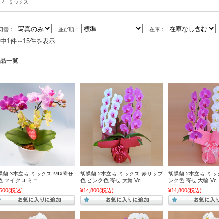
ミックス
切替：
並び順：
在庫：
件中1件～15件を表示
商品一覧
蝶蘭 3本立ち ミックス MIX寄せ
胡蝶蘭 2本立ち ミックス 赤リップ
胡蝶蘭 2本立ち ミッ
色 マイクロ ミニ
色 ピンク色 寄せ 大輪 Vc
ンク色 寄せ 大輪 Vc
,600
(税込)
¥14,800
(税込)
¥14,800
(税込)