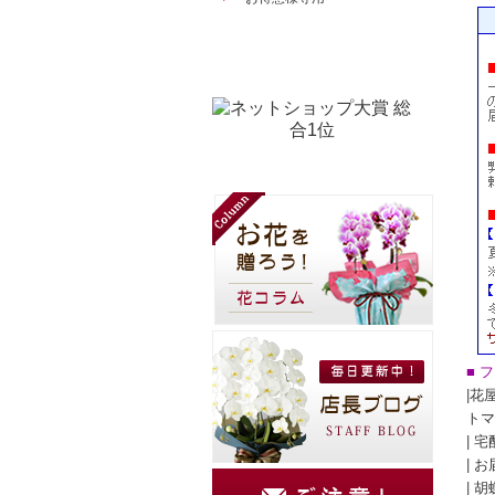
■ 
|
花
トマ
|
宅
|
お
|
胡