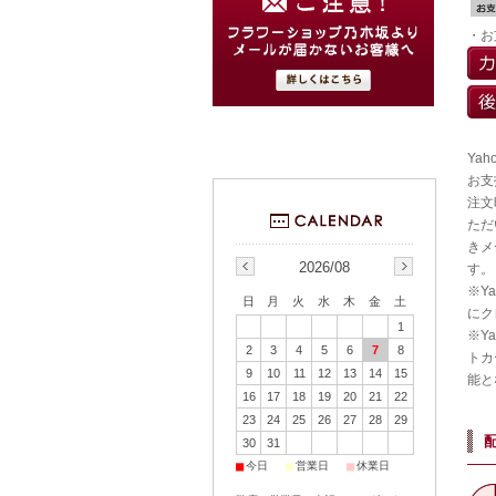
・お
Ya
お支
注文
ただ
きメ
2026/08
す。
※Y
日
月
火
水
木
金
土
にク
1
※Y
2
3
4
5
6
7
8
トカ
9
10
11
12
13
14
15
能と
16
17
18
19
20
21
22
23
24
25
26
27
28
29
30
31
■
■
■
今日
営業日
休業日