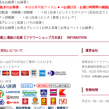
花＆お線香
|
お線香
|
急ぎのお客様
・・
本日出荷可能アイテム
■
⇒お届け日・お届け時間帯の確認
日配達・胡蝶蘭
| 胡蝶蘭 ・・ >
白
|
白赤
|
ピンク
|
ラズベリー
|
紅白仕立て
|
ミディ胡蝶蘭 ・・ >
白
|
白赤
|
ピンク
|
黄色
|
カトレア
|
花アレンジ
|
花束
|
バラの花束
|
花＆お線香
|
お供えアレンジ
|
お供え花束
|
お供えペット
|
お線香
|
宅配と通販の花屋【フラワーショップ乃木坂】 INFOMATION
お支払いについて
運営会社
払いは以下の方法がご選択いただけます。
有限会社イードリー
レジットカード
東京都港区南青山1丁目2
TEL : 0120-300-911
E-Mail :
info@e-you
払い決済
営業時間
平日 9：00～18：0