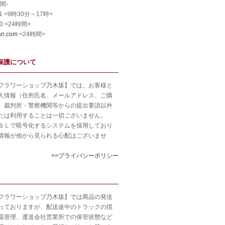
間-
911 <9時30分～17時>
60 <24時間>
an.com
<24時間>
保護について
フラワーショップ乃木坂】では、お客様と
人情報（住所氏名、メールアドレス、ご購
、裁判所・警察機関等からの提出要請以外
たは利用することは一切ございません。
ＳＬで暗号化するシステムを採用しており
情報が他から見られる心配はございませ
>>プライバシーポリシー
フラワーショップ乃木坂】では商品の発送
っておりますが、配送途中のトラックの揺
温管理、運送会社営業所での保管状態など