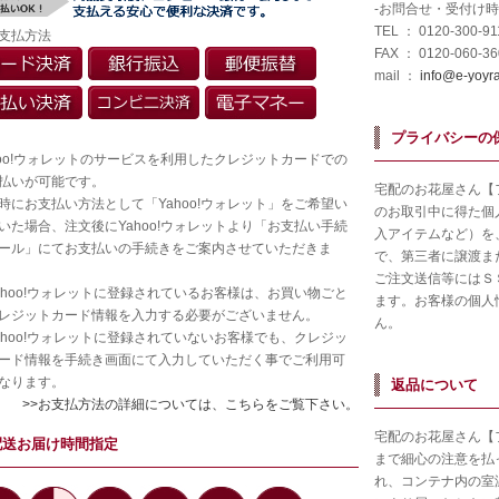
-お問合せ・受付け時
TEL ： 0120-300-
支払方法
FAX ： 0120-060-3
mail ：
info@e-yoyr
プライバシーの
hoo!ウォレットのサービスを利用したクレジットカードでの
払いが可能です。
宅配のお花屋さん【
時にお支払い方法として「Yahoo!ウォレット」をご希望い
のお取引中に得た個
いた場合、注文後にYahoo!ウォレットより「お支払い手続
入アイテムなど）を
ール」にてお支払いの手続きをご案内させていただきま
で、第三者に譲渡ま
ご注文送信等にはＳ
ahoo!ウォレットに登録されているお客様は、お買い物ごと
ます。お客様の個人
レジットカード情報を入力する必要がございません。
ん。
ahoo!ウォレットに登録されていないお客様でも、クレジッ
ード情報を手続き画面にて入力していただく事でご利用可
なります。
返品について
>>お支払方法の詳細については、こちらをご覧下さい。
宅配のお花屋さん【
配送お届け時間指定
まで細心の注意を払
れ、コンテナ内の室