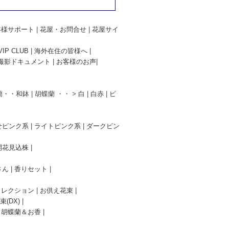
客様サポート
|
花屋・お問合せ
|
花屋サイ
P CLUB
|
海外在住の皆様へ
|
撮影ドキュメント
|
お客様のお声
|
蘭・・和鉢
| 胡蝶蘭 ・・ >
白
|
白赤
|
ピ
せピンク系
|
ライトピンク系
|
ダークピン
開花見込株
|
さん
|
香りセット
|
コレクション
|
お供え花束
|
(DX)
|
ィ胡蝶蘭＆お香
|