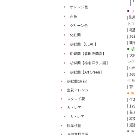
オレンジ色
■ 
赤色
|
花
トマ
グリーン色
|
宅
化粧蘭
|
お
|
胡
胡蝶蘭 【LEAF】
■ 
胡蝶蘭【森田洋蘭園】
|
大
ンク
胡蝶蘭【椎名洋ラン園】
|
中
胡蝶蘭【Art Green】
| 
ク系
胡蝶蘭(造花)
|
育
生花アレンジ
■ 
スタンド花
|
生
|
お
カトレア
|
花
カトレア
|
本
|
還
観葉植物
■ 
お得意様専用