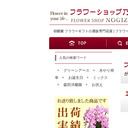
大切な方へワンランク上の贈り物
胡蝶蘭 フラワーギフトの通販専門花屋 | フラワ
人気の検索ワード
グリーンアース
水やり簡
単
お誕生日
ミックス
森田洋蘭園
お供え