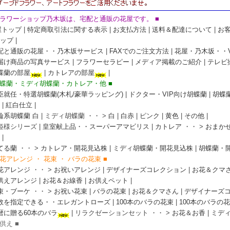
フラワーショップ乃木坂は、宅配と通販の花屋です。 ■
屋トップ
|
特定商取引法に関する表示
|
お支払方法
|
送料＆配達について
|
お
ップ
|
配と通販の花屋・・乃木坂サービス
|
FAXでのご注文方法
|
花屋・乃木坂・・VI
届け商品の写真サービス
|
フラワーセラピー
|
メディア掲載のご紹介
|
テレビ
蝶蘭の部屋
|
カトレアの部屋
|
胡蝶蘭・ミディ胡蝶蘭・カトレア・他 ■
臣就任・特選胡蝶蘭(木札/豪華ラッピング)
|
ドクター・VIP向け胡蝶蘭
|
胡蝶
|
紅白仕立
|
輪系胡蝶蘭 白
| ミディ胡蝶蘭 ・・ >
白
|
白赤
|
ピンク
|
黄色
|
その他
|
お姫様シリーズ |
皇室献上品・・スーパーアマビリス
|
カトレア
・・ >
おまか
|
てる蘭
・・ >
カトレア・開花見込株
|
ミディ胡蝶蘭・開花見込株
|
胡蝶蘭・
生花アレンジ ・ 花束 ・ バラの花束 ■
花アレンジ
・・ >
お祝いアレンジ
|
デザイナーズコレクション
|
お花＆クマ
供えアレンジ
|
お花＆お線香
|
お供えペット
|
束・ブーケ
・・ >
お祝い花束
|
バラの花束
|
お花＆クマさん
|
デザイナーズ
数を指定できる・・エレガントローズ
|
100本のバラの花束
|
100本のバラの花束
暦に贈る60本のバラ
| リラクゼーションセット ・・ >
お花＆お香
|
ミデ
お供え ■