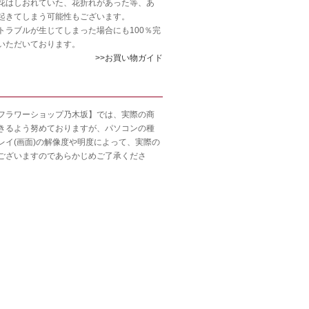
花はしおれていた、花折れがあった等、あ
起きてしまう可能性もございます。
トラブルが生じてしまった場合にも100％完
いただいております。
>>お買い物ガイド
フラワーショップ乃木坂】では、実際の商
きるよう努めておりますが、パソコンの種
レイ(画面)の解像度や明度によって、実際の
ございますのであらかじめご了承くださ