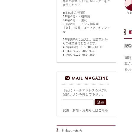
弊店の営業日は上記カレンダーをご
参照ください。
■注文締切り時間
11時締切・・胡蝶蘭
14時締切・・生花
16時締切・・ミディ胡蝶蘭
【姫】、線香、ローソク、キャンド
ル
16時以降のご注文は、翌営業日か
らの注文受付となります。
配送
◆ 営業時間 ： 9:00～18:00
◆ TEL 0120-300-911
◆ FAX 0120-060-360
同時
算さ
をお
下記にメールアドレスを入力し
登録ボタンを押して下さい。
変更・解除・お知らせはこちら
支店のご案内