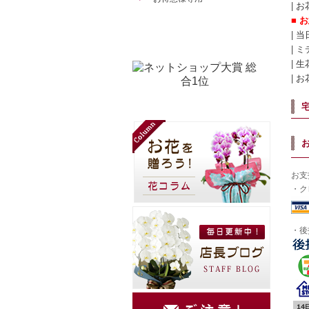
|
お
■
お
|
当
| 
|
生
|
お
お支
・ク
・後