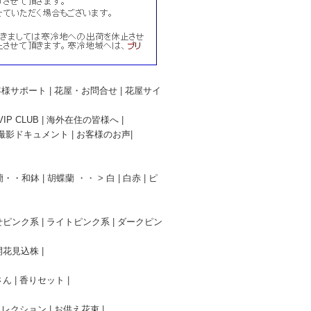
客様サポート
|
花屋・お問合せ
|
花屋サイ
P CLUB
|
海外在住の皆様へ
|
撮影ドキュメント
|
お客様のお声
|
蘭・・和鉢
| 胡蝶蘭 ・・ >
白
|
白赤
|
ピ
せピンク系
|
ライトピンク系
|
ダークピン
開花見込株
|
さん
|
香りセット
|
コレクション
|
お供え花束
|