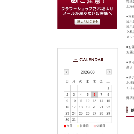
弊店
北海
■立
風呂
風呂
立札
メッ
■お
お届
■サ
高さ 
2026/08
■そ
日
月
火
水
木
金
土
北海
くは
1
2
3
4
5
6
7
8
弊店
9
10
11
12
13
14
15
16
17
18
19
20
21
22
23
24
25
26
27
28
29
30
31
■
■
■
今日
営業日
休業日