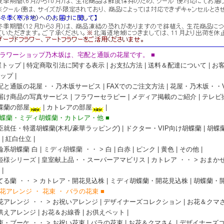
フラワーショップ乃木坂は、宅配と通販の花屋です。 ■
屋トップ
|
特定商取引法に関する表示
|
お支払方法
|
送料＆配達について
|
お
ップ
|
配と通販の花屋・・乃木坂サービス
|
FAXでのご注文方法
|
花屋・乃木坂・・VI
届け商品の写真サービス
|
フラワーセラピー
|
メディア掲載のご紹介
|
テレビ
蝶蘭の部屋
|
カトレアの部屋
|
胡蝶蘭・ミディ胡蝶蘭・カトレア・他 ■
臣就任・特選胡蝶蘭(木札/豪華ラッピング)
|
ドクター・VIP向け胡蝶蘭
|
胡蝶
|
紅白仕立
|
輪系胡蝶蘭 白
| ミディ胡蝶蘭 ・・ >
白
|
白赤
|
ピンク
|
黄色
|
その他
|
お姫様シリーズ |
皇室献上品・・スーパーアマビリス
|
カトレア
・・ >
おまか
|
てる蘭
・・ >
カトレア・開花見込株
|
ミディ胡蝶蘭・開花見込株
|
胡蝶蘭・
生花アレンジ ・ 花束 ・ バラの花束 ■
花アレンジ
・・ >
お祝いアレンジ
|
デザイナーズコレクション
|
お花＆クマ
供えアレンジ
|
お花＆お線香
|
お供えペット
|
束・ブーケ
・・ >
お祝い花束
|
バラの花束
|
お花＆クマさん
|
デザイナーズ