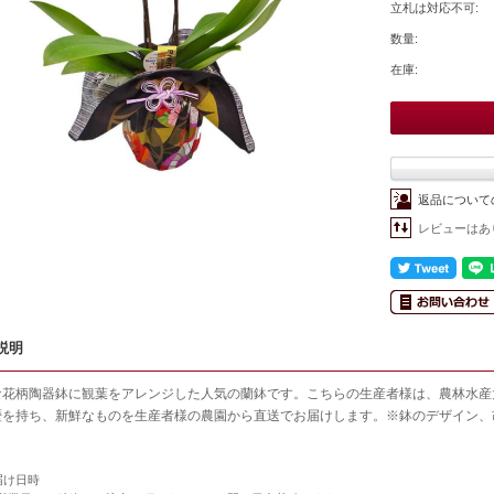
立札は対応不可:
数量:
在庫:
返品について
レビューはあ
説明
な花柄陶器鉢に観葉をアレンジした人気の蘭鉢です。こちらの生産者様は、農林水産大
歴を持ち、新鮮なものを生産者様の農園から直送でお届けします。※鉢のデザイン、
届け日時