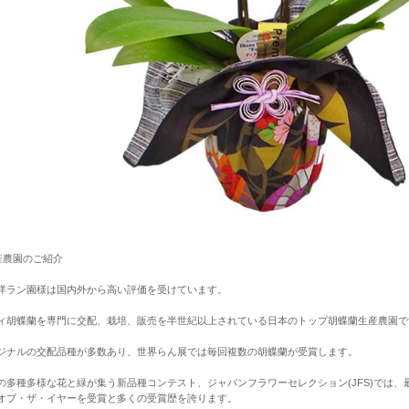
産農園のご紹介
洋ラン園様は国内外から高い評価を受けています。
ィ胡蝶蘭を専門に交配、栽培、販売を半世紀以上されている日本のトップ胡蝶蘭生産農園で
ジナルの交配品種が多数あり、世界らん展では毎回複数の胡蝶蘭が受賞します。
の多種多様な花と緑が集う新品種コンテスト、ジャパンフラワーセレクション(JFS)では
オブ・ザ・イヤーを受賞と多くの受賞歴を誇ります。