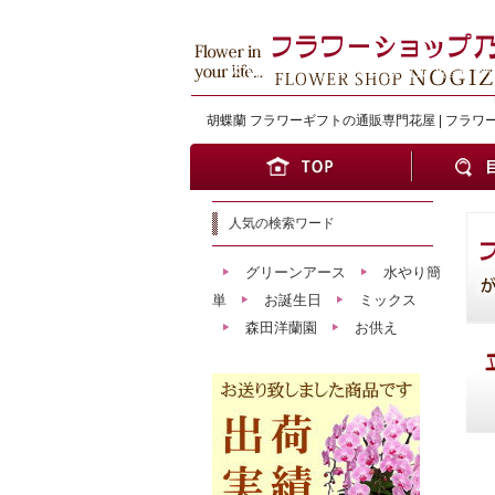
大切な方へワンランク上の贈り物
胡蝶蘭 フラワーギフトの通販専門花屋 | フラワ
人気の検索ワード
グリーンアース
水やり簡
単
お誕生日
ミックス
森田洋蘭園
お供え