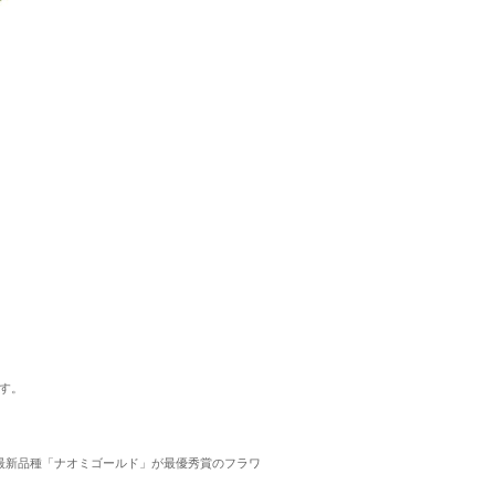
す。
、最新品種「ナオミゴールド」が最優秀賞のフラワ