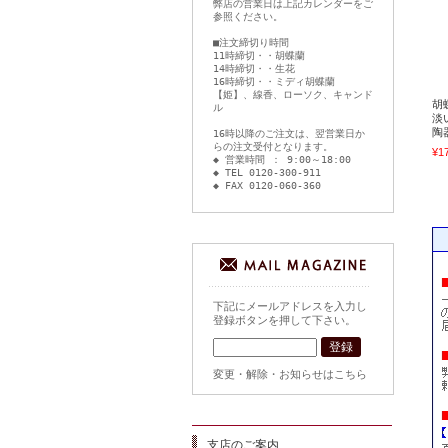
弊店の営業日は上記カレンダーをご
参照ください。
■注文締切り時間
11時締切・・胡蝶蘭
14時締切・・生花
16時締切・・ミディ胡蝶蘭
【姫】、線香、ローソク、キャンド
胡
ル
淡
陶
16時以降のご注文は、翌営業日か
らの注文受付となります。
¥1
◆ 営業時間 ： 9:00～18:00
◆ TEL 0120-300-911
◆ FAX 0120-060-360
下記にメールアドレスを入力し
登録ボタンを押して下さい。
変更・解除・お知らせはこちら
支店のご案内