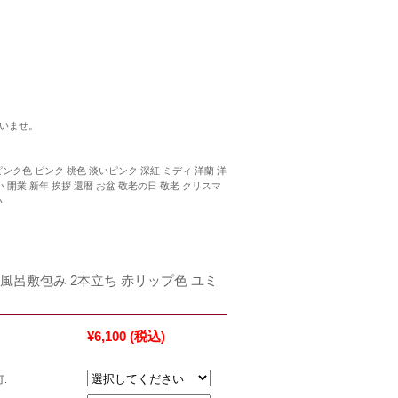
いませ。
ンク色 ピンク 桃色 淡いピンク 深紅 ミディ 洋蘭 洋
 開業 新年 挨拶 還暦 お盆 敬老の日 敬老 クリスマ
い
風呂敷包み 2本立ち 赤リップ色 ユミ
¥6,100
(税込)
: