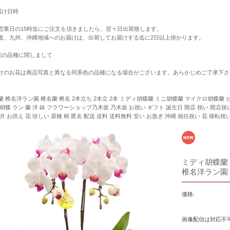
届け日時
営業日の15時迄にご注文を頂きましたら、翌々日出荷致します。
道、九州、沖縄地域へのお届けは、出荷してお届けする迄に2日以上掛かります。
花の品種に関しまして
けのお花は商品写真と異なる同系色の品種になる場合がございます。あらかじめご了承下さ
蘭 椎名洋ラン園 椎名蘭 椎名 2本立ち 2本立 2本 ミディ胡蝶蘭 ミニ胡蝶蘭 マイクロ胡蝶蘭 ピ
 胡蝶 ラン 蘭 洋 鉢 フラワーショップ乃木坂 乃木坂 お祝い ギフト 誕生日 開店 祝い 開店祝い
正月 お供え 花 珍しい 原種 柄 匿名 配送 送料 送料無料 安い お急ぎ 沖縄 就任祝い 花 移転祝
ミディ胡蝶蘭 
椎名洋ラン園
価格:
画像配信は対応不可