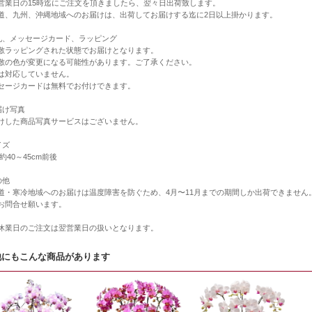
営業日の15時迄にご注文を頂きましたら、翌々日出荷致します。
道、九州、沖縄地域へのお届けは、出荷してお届けする迄に2日以上掛かります。
札、メッセージカード、ラッピング
敷ラッピングされた状態でお届けとなります。
敷の色が変更になる可能性があります。ご了承ください。
は対応していません。
セージカードは無料でお付けできます。
届け写真
けした商品写真サービスはございません。
イズ
約40～45cm前後
の他
道・寒冷地域へのお届けは温度障害を防ぐため、4月〜11月までの期間しか出荷できませ
お問合せ願います。
休業日のご注文は翌営業日の扱いとなります。
他にもこんな商品があります