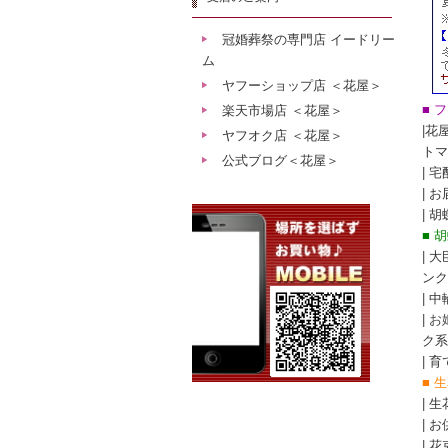
冠婚葬祭の専門店 イードリー
ム
ヤフーショップ店 ＜花屋＞
■ 
楽天市場店 ＜花屋＞
|
花
ヤフオク店 ＜花屋＞
トマ
公式ブログ＜花屋＞
|
宅
|
お
|
胡
■ 
|
大
ンク
|
中
| 
ク系
|
育
■ 
|
生
|
お
|
花