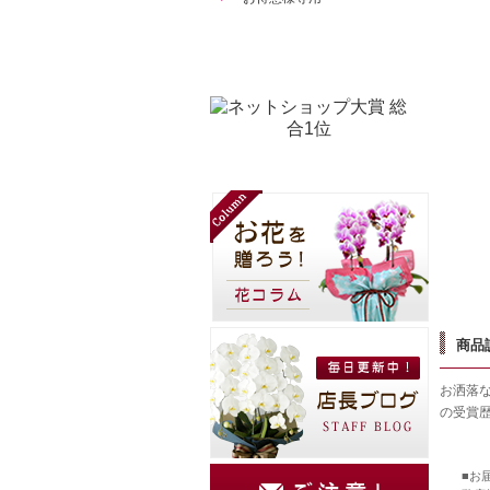
商品
お洒落
の受賞
■お