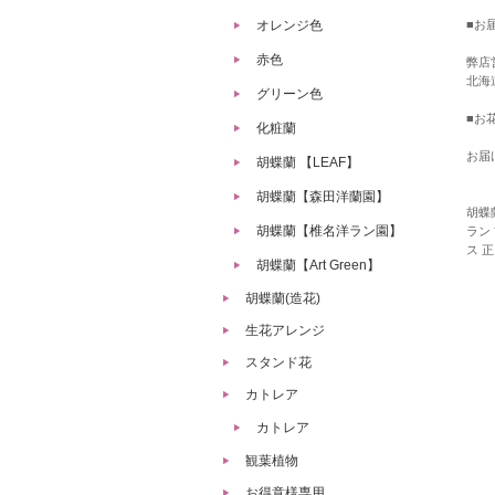
オレンジ色
■お
赤色
弊店
北海
グリーン色
■お
化粧蘭
お届
胡蝶蘭 【LEAF】
胡蝶蘭【森田洋蘭園】
胡蝶
胡蝶蘭【椎名洋ラン園】
ラン
ス 
胡蝶蘭【Art Green】
胡蝶蘭(造花)
生花アレンジ
スタンド花
カトレア
カトレア
観葉植物
お得意様専用