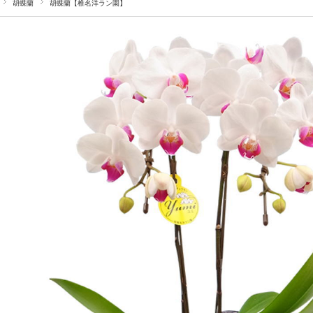
胡蝶蘭
胡蝶蘭【椎名洋ラン園】