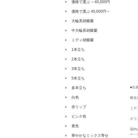
価格で選ぶ ～40,000円
価格で選ぶ 40,000円～
大輪系胡蝶蘭
中大輪系胡蝶蘭
ミディ胡蝶蘭
1本立ち
2本立ち
3本立ち
5本立ち
■生
多本立ち
白色
椎名
赤リップ
ミデ
ピンク色
オリ
黄色
国内
ー・
華やかなミックス寄せ