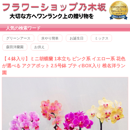
人気の検索ワード
グリーンアース
水やり簡単
お誕生日
ミックス
森田洋蘭園
お供え
【４鉢入り】ミニ胡蝶蘭 1本立ち ピンク系 イエロー系 花色
が選べる アクアポット 2.5号鉢 プティBOX入り 椎名洋ラン
園