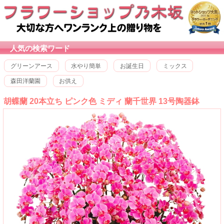
人気の検索ワード
グリーンアース
水やり簡単
お誕生日
ミックス
森田洋蘭園
お供え
胡蝶蘭 20本立ち ピンク色 ミディ 蘭千世界 13号陶器鉢