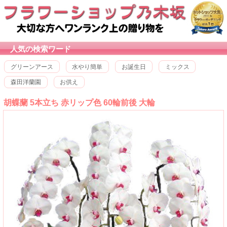
人気の検索ワード
グリーンアース
水やり簡単
お誕生日
ミックス
森田洋蘭園
お供え
胡蝶蘭 5本立ち 赤リップ色 60輪前後 大輪