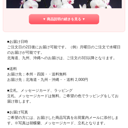
▼ 商品説明の続きを見る ▼
■お届け日時
ご注文日の2日後にお届け可能です。（例）月曜日のご注文で水曜日
のお届けが可能です。
北海道、九州、沖縄へのお届けは、ご注文の3日以降となります。
■送料
お届け先；本州・四国・・送料無料
お届け先；北海道・九州・沖縄・・送料 2,000円
■立札、メッセージカード、ラッピング
大輪の胡蝶蘭です。どのようなシーンにも最適な赤リップ色の胡蝶蘭です。輪数
が60輪前後の一本当たりの輪数が最も多い最高級クラスです。
立札、メッセージカードは無料。ご希望の色でラッピングをしてお
届け致します。
胡蝶蘭は森田洋蘭園様で丹精込めて育てられた一級品です。こちらの生産者様
は、洋蘭本来の美しさと生命力を届けたいと、1971年創業以来40年以上に渡り職
■お届け写真
人として、また胡蝶蘭のオリジナル品種から苗作りまで、輸入物の約倍の期間を
ご希望の方には、お届けした商品写真を出荷案内メールに添付しま
かけて国産にこだわりぬいた胡蝶蘭を生産されています。
す。※写真は胡蝶蘭、メッセージカード、立札となります。
森田洋蘭園様は、洋蘭業界ではとても有名な生産者です。農林水産大臣賞（1983