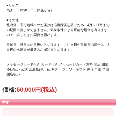
年、1998年）を受賞、毎年東京ドームで行われる「世界らん展日本大賞」では、
■サイズ
ブルーリボン賞（トロフィー賞）※最高位、胡蝶蘭部門では1997年、2005年、
高さ： 約90ｃｍ（鉢底から）
2009年、2015年、カトレア部門では1992年に受賞した実績を誇ります。
■その他
お届けにつきましては、ご注文日から2営業日目以降となります。お急ぎの場合
は、可能な限り対応させて頂きますので、事前に電話でご確認願います。
北海道・寒冷地域へのお届けは温度障害を防ぐため、4月～11月まで
の期間出荷しかできません。気象条件により可能な場合も有ります
ので、詳しくはお問合せ願います。
日曜日、祝日は休日扱いとなります。ご注文日が日曜日の場合は、3
日後の水曜日が最速のお届け日となります。
メッセージカード付き カード付き メッセージカード無料 開店 開業
移転祝い 公演 楽屋見舞い 花 ギフト フラワーギフト 鉢花 卒業 卒園
開店祝い
価格:
50,000円
(税込)
注文