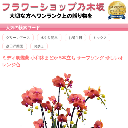
人気の検索ワード
グリーンアース
水やり簡単
お誕生日
ミックス
森田洋蘭園
お供え
ミディ胡蝶蘭 小和鉢まどか 5本立ち サーフソング 珍しいオ
レンジ色