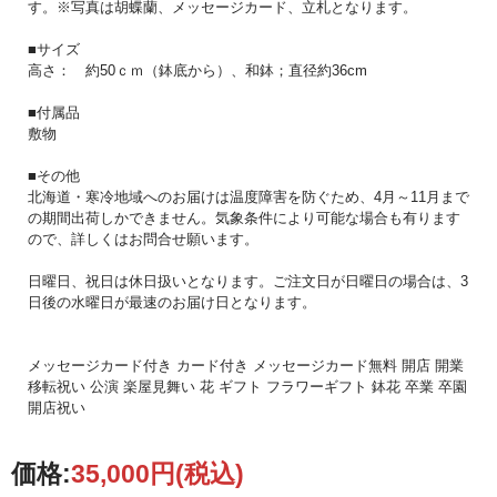
す。※写真は胡蝶蘭、メッセージカード、立札となります。
この和鉢「まどか」は、従来の鉢の常識にとらわれない
その独特の形状で、ただそこに置くだけで
■サイズ
高さ： 約50ｃｍ（鉢底から）、和鉢；直径約36cm
上質な和の空間を演出することができます。
■付属品
窯元はもうひとつの和鉢「かぐや」と同様に
敷物
三河の窯元「豊繁」（とよしげ）の作品です。
■その他
すべて職人による手作りでひとつひとつ心をこめて仕上げた一品です。
北海道・寒冷地域へのお届けは温度障害を防ぐため、4月～11月まで
の期間出荷しかできません。気象条件により可能な場合も有ります
オーキッドフジタさん考案の和鉢を使用させていただいております 。
ので、詳しくはお問合せ願います。
開店記念、周年記念、誕生日、記念日など大切な場面でご利用頂いています。
日曜日、祝日は休日扱いとなります。ご注文日が日曜日の場合は、3
日後の水曜日が最速のお届け日となります。
メッセージカード付き カード付き メッセージカード無料 開店 開業
移転祝い 公演 楽屋見舞い 花 ギフト フラワーギフト 鉢花 卒業 卒園
開店祝い
価格:
35,000円
(税込)