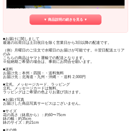
▼ 商品説明の続きを見る ▼
■お届けに関しまして
最速の出荷日は土日祝日を除く営業日から3日以降の配達です。
（例）月曜日のご注文で水曜日のお届けが可能です。※翌日配送エリア
のみ
こちらの商品はヤマト運輸での配送となります。
※短納期ご希望の場合は、事前にお問合せ願います。
■送料
お届け先；本州・四国・・送料無料
お届け先；北海道・九州・沖縄・・送料 2,000円
■立札、メッセージカード、ラッピング
立札、メッセージカードは無料。
ラッピングはご希望の色よりお選び頂けます。
■お届け写真
お届けした商品写真サービスはございません。
■サイズ
花の高さ（鉢底から）：約60〜75cm
鉢の幅：約35cm
鉢のサイズ：約21cm
■その他