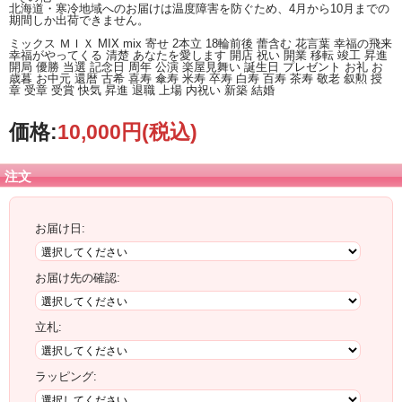
北海道・寒冷地域へのお届けは温度障害を防ぐため、4月から10月までの
期間しか出荷できません。
ミックス ＭＩＸ MIX mix 寄せ 2本立 18輪前後 蕾含む 花言葉 幸福の飛来
幸福がやってくる 清楚 あなたを愛します 開店 祝い 開業 移転 竣工 昇進
開局 優勝 当選 記念日 周年 公演 楽屋見舞い 誕生日 プレゼント お礼 お
歳暮 お中元 還暦 古希 喜寿 傘寿 米寿 卒寿 白寿 百寿 茶寿 敬老 叙勲 授
章 受章 受賞 快気 昇進 退職 上場 内祝い 新築 結婚
価格:
10,000円
(税込)
注文
お届け日:
お届け先の確認:
立札:
ラッピング: