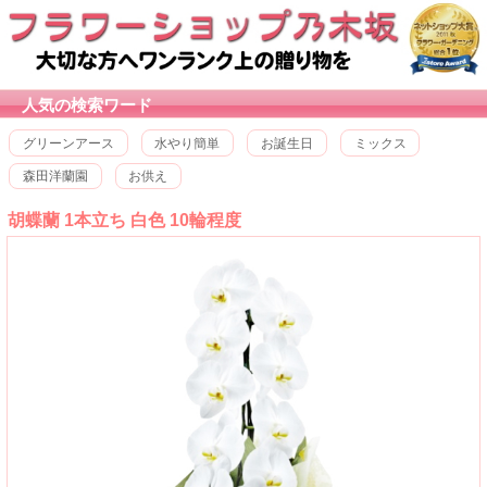
人気の検索ワード
グリーンアース
水やり簡単
お誕生日
ミックス
森田洋蘭園
お供え
胡蝶蘭 1本立ち 白色 10輪程度