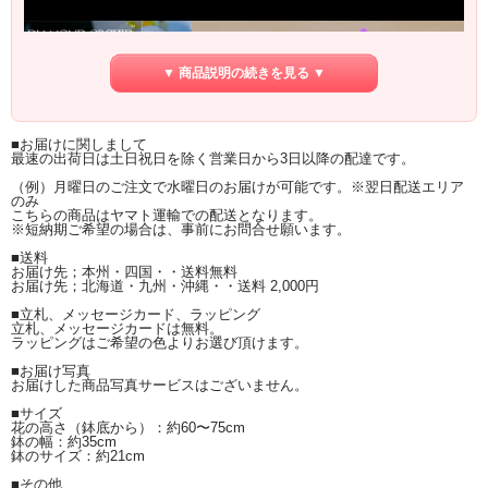
▼ 商品説明の続きを見る ▼
■お届けに関しまして
最速の出荷日は土日祝日を除く営業日から3日以降の配達です。
（例）月曜日のご注文で水曜日のお届けが可能です。※翌日配送エリア
のみ
こちらの商品はヤマト運輸での配送となります。
※短納期ご希望の場合は、事前にお問合せ願います。
■送料
お届け先；本州・四国・・送料無料
お届け先；北海道・九州・沖縄・・送料 2,000円
■立札、メッセージカード、ラッピング
立札、メッセージカードは無料。
ラッピングはご希望の色よりお選び頂けます。
■お届け写真
お届けした商品写真サービスはございません。
■サイズ
花の高さ（鉢底から）：約60〜75cm
鉢の幅：約35cm
鉢のサイズ：約21cm
■その他