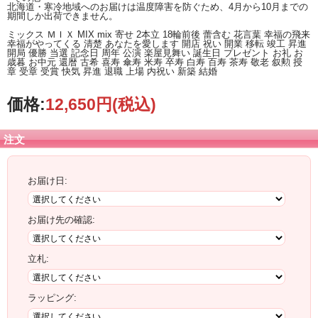
北海道・寒冷地域へのお届けは温度障害を防ぐため、4月から10月までの
期間しか出荷できません。
ミックス ＭＩＸ MIX mix 寄せ 2本立 18輪前後 蕾含む 花言葉 幸福の飛来
幸福がやってくる 清楚 あなたを愛します 開店 祝い 開業 移転 竣工 昇進
開局 優勝 当選 記念日 周年 公演 楽屋見舞い 誕生日 プレゼント お礼 お
歳暮 お中元 還暦 古希 喜寿 傘寿 米寿 卒寿 白寿 百寿 茶寿 敬老 叙勲 授
章 受章 受賞 快気 昇進 退職 上場 内祝い 新築 結婚
価格:
12,650円
(税込)
注文
お届け日:
お届け先の確認:
立札:
ラッピング: