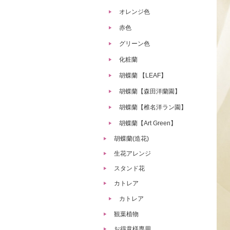
オレンジ色
赤色
グリーン色
化粧蘭
胡蝶蘭 【LEAF】
胡蝶蘭【森田洋蘭園】
胡蝶蘭【椎名洋ラン園】
胡蝶蘭【Art Green】
胡蝶蘭(造花)
生花アレンジ
スタンド花
カトレア
カトレア
観葉植物
お得意様専用