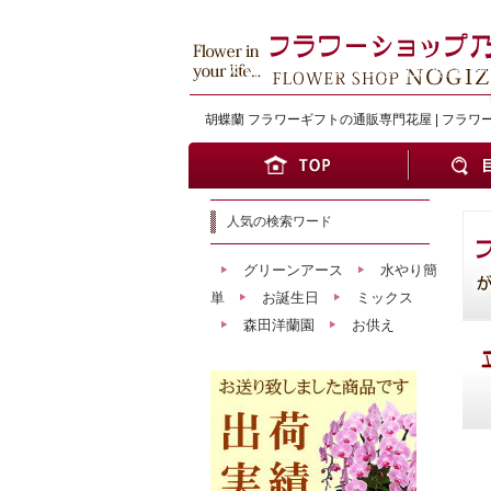
大切な方へワンランク上の贈り物
胡蝶蘭 フラワーギフトの通販専門花屋 | フラワ
人気の検索ワード
グリーンアース
水やり簡
単
お誕生日
ミックス
森田洋蘭園
お供え