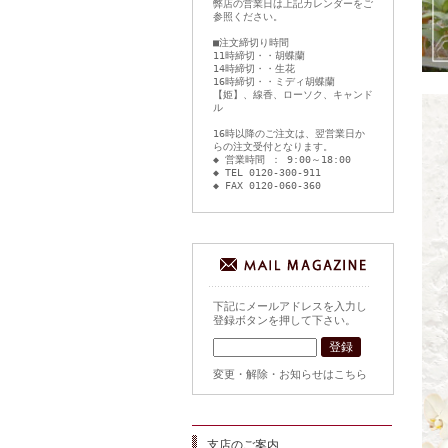
弊店の営業日は上記カレンダーをご
参照ください。
■注文締切り時間
11時締切・・胡蝶蘭
14時締切・・生花
16時締切・・ミディ胡蝶蘭
【姫】、線香、ローソク、キャンド
ル
16時以降のご注文は、翌営業日か
らの注文受付となります。
◆ 営業時間 ： 9:00～18:00
◆ TEL 0120-300-911
◆ FAX 0120-060-360
下記にメールアドレスを入力し
登録ボタンを押して下さい。
変更・解除・お知らせはこちら
支店のご案内